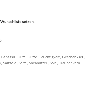
 Wunschliste setzen.
5
Babassu
,
Duft
,
Düfte
,
Feuchtigkeit
,
Geschenkset
,
s
,
Salzsole
,
Seife
,
Sheabutter
,
Sole
,
Traubenkern