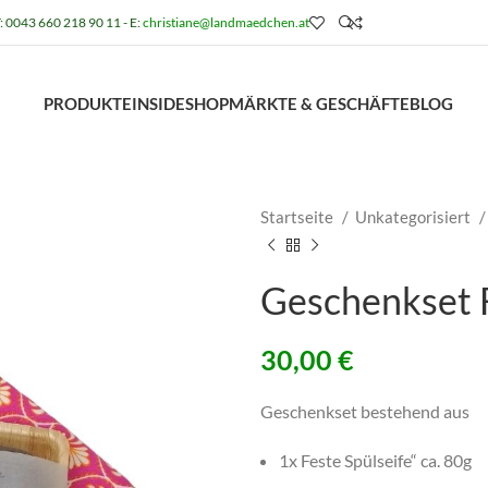
: 0043 660 218 90 11 - E:
christiane@landmaedchen.at
PRODUKTE
INSIDE
SHOP
MÄRKTE & GESCHÄFTE
BLOG
Startseite
Unkategorisiert
Geschenkset F
30,00
€
Geschenkset bestehend aus
1x Feste Spülseife“ ca. 80g