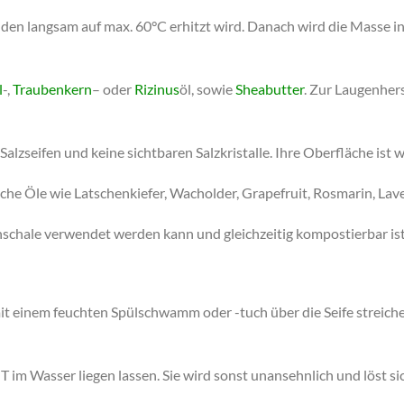
nden langsam auf max. 60°C erhitzt wird. Danach wird die Masse
l
-,
Traubenkern
– oder
Rizinus
öl, sowie
Sheabutter
. Zur Laugenher
 Salzseifen und keine sichtbaren Salzkristalle. Ihre Oberfläche ist
che Öle wie Latschenkiefer, Wacholder, Grapefruit, Rosmarin, Lave
fenschale verwendet werden kann und gleichzeitig kompostierbar ist
it einem feuchten Spülschwamm oder -tuch über die Seife streich
 Wasser liegen lassen. Sie wird sonst unansehnlich und löst sic