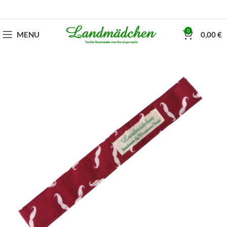
0
MENU
0,00
€