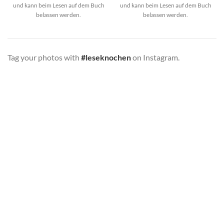
und kann beim Lesen auf dem Buch
und kann beim Lesen auf dem Buch
belassen werden.
belassen werden.
Tag your photos with
#leseknochen
on Instagram.