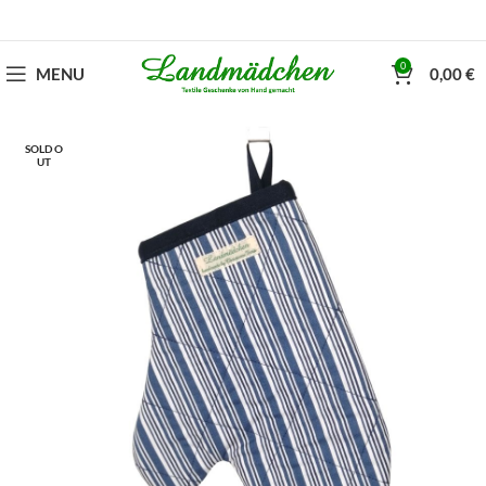
0
MENU
0,00
€
SOLD O
UT